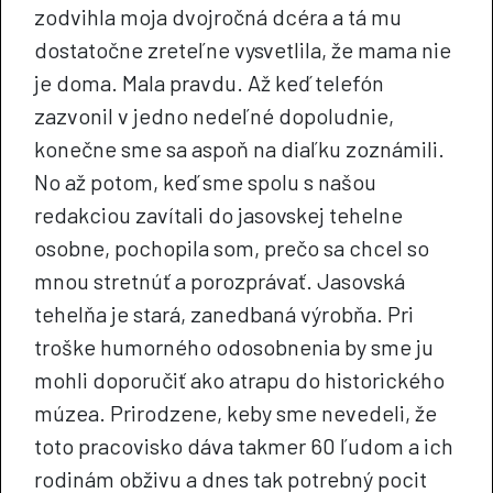
zodvihla moja dvojročná dcéra a tá mu
dostatočne zreteľne vysvetlila, že mama nie
je doma. Mala pravdu. Až keď telefón
zazvonil v jedno nedeľné dopoludnie,
konečne sme sa aspoň na diaľku zoznámili.
No až potom, keď sme spolu s našou
redakciou zavítali do jasovskej tehelne
osobne, pochopila som, prečo sa chcel so
mnou stretnúť a porozprávať. Jasovská
tehelňa je stará, zanedbaná výrobňa. Pri
troške humorného odosobnenia by sme ju
mohli doporučiť ako atrapu do historického
múzea. Prirodzene, keby sme nevedeli, že
toto pracovisko dáva takmer 60 ľudom a ich
rodinám obživu a dnes tak potrebný pocit