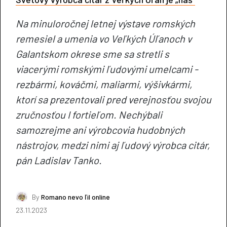
Na minuloročnej letnej výstave romských
remesiel a umenia vo Veľkých Úľanoch v
Galantskom okrese sme sa stretli s
viacerými romskými ľudovými umelcami -
rezbármi, kováčmi, maliarmi, výšivkármi,
ktorí sa prezentovali pred verejnosťou svojou
zručnosťou I fortieľom. Nechýbali
samozrejme ani výrobcovia hudobných
nástrojov, medzi nimi aj ľudový výrobca citár,
pán Ladislav Tanko.
By
Romano nevo ľil online
23.11.2023