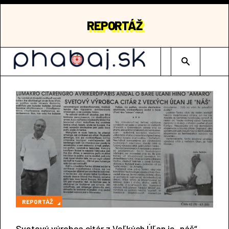
REPORTÁŽ
Type 2 or mor
REPORTÁŽ
Svetový výrobca citár z Veľkých Úľan je „náš“