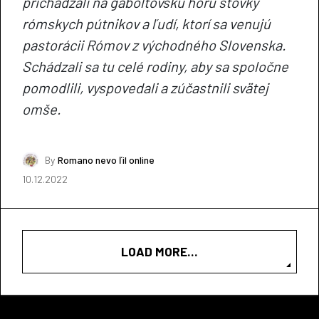
prichádzali na gaboltovskú horu stovky
rómskych pútnikov a ľudí, ktorí sa venujú
pastorácii Rómov z východného Slovenska.
Schádzali sa tu celé rodiny, aby sa spoločne
pomodlili, vyspovedali a zúčastnili svätej
omše.
By
Romano nevo ľil online
10.12.2022
LOAD MORE...