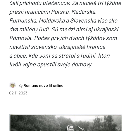
čelí príchodu utečencov. Za necelé tri týždne
prešli hranicami Poľska, Maďarska,
Rumunska, Moldavska a Slovenska viac ako
dva milióny ľudí. Sú medzi nimi aj ukrajinskí
Rómovia. Počas prvých dvoch týždňov som
navštívil slovensko-ukrajinské hranice
a obce, kde som sa stretol s ľuďmi, ktorí
kvôli vojne opustili svoje domovy.
By
Romano nevo ľil online
02.11.2023