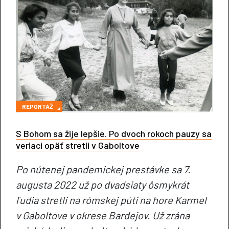
REPORTÁŽ
S Bohom sa žije lepšie. Po dvoch rokoch pauzy sa
veriaci opäť stretli v Gaboltove
Po nútenej pandemickej prestávke sa 7.
augusta 2022 už po dvadsiaty ôsmykrát
ľudia stretli na rómskej púti na hore Karmel
v Gaboltove v okrese Bardejov. Už zrána