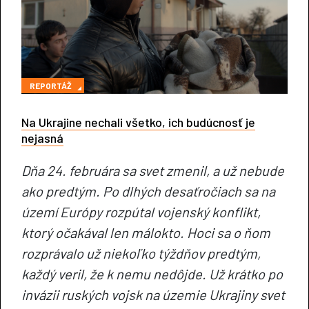
REPORTÁŽ
Na Ukrajine nechali všetko, ich budúcnosť je
nejasná
Dňa 24. februára sa svet zmenil, a už nebude
ako predtým. Po dlhých desaťročiach sa na
území Európy rozpútal vojenský konflikt,
ktorý očakával len málokto. Hoci sa o ňom
rozprávalo už niekoľko týždňov predtým,
každý veril, že k nemu nedôjde. Už krátko po
invázii ruských vojsk na územie Ukrajiny svet