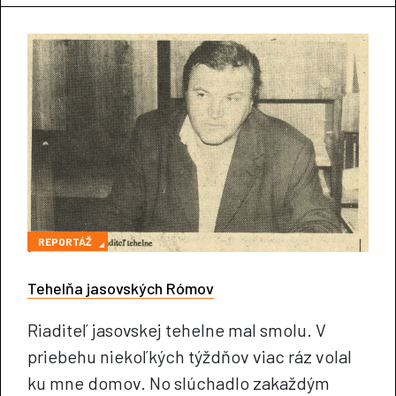
REPORTÁŽ
Tehelňa jasovských Rómov
Riaditeľ jasovskej tehelne mal smolu. V
priebehu niekoľkých týždňov viac ráz volal
ku mne domov. No slúchadlo zakaždým