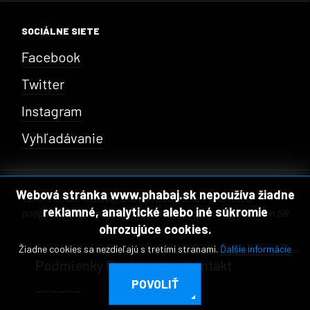
SOCIÁLNE SIETE
Facebook
Twitter
Instagram
Vyhľadávanie
Webová stránka www.phabaj.sk nepoužíva žiadne
Vznik a obsah webovej stránky realizujeme s finančnou
reklamné, analytické alebo iné súkromie
podporou Fondu na podporu kultúry národnostných menšín SR
ohrozujúce cookies.
Žiadne cookies sa nezdieľajú s tretími stranami.
Ďalšie informácie
Podmienky Používania
Kontakt
POVOLIŤ
______