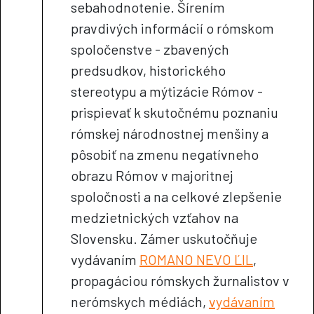
sebahodnotenie. Šírením
pravdivých informácií o rómskom
spoločenstve - zbavených
predsudkov, historického
stereotypu a mýtizácie Rómov -
prispievať k skutočnému poznaniu
rómskej národnostnej menšiny a
pôsobiť na zmenu negatívneho
obrazu Rómov v majoritnej
spoločnosti a na celkové zlepšenie
medzietnických vzťahov na
Slovensku. Zámer uskutočňuje
vydávaním
ROMANO NEVO ĽIL
,
propagáciou rómskych žurnalistov v
nerómskych médiách,
vydávaním