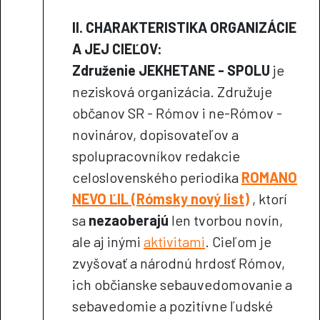
II. CHARAKTERISTIKA ORGANIZÁCIE
A JEJ CIEĽOV:
Združenie JEKHETANE - SPOLU
je
nezisková organizácia. Združuje
občanov SR - Rómov i ne-Rómov -
novinárov, dopisovateľov a
spolupracovníkov redakcie
celoslovenského periodika
ROMANO
NEVO ĽIL (Rómsky nový list)
, ktorí
sa
nezaoberajú
len tvorbou novín,
ale aj inými
aktivitami
. Cieľom je
zvyšovať a národnú hrdosť Rómov,
ich občianske sebauvedomovanie a
sebavedomie a pozitívne ľudské