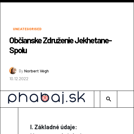
UNCATEGORISED
Občianske Združenie Jekhetane-
Spolu
By
Norbert Végh
10.12.2022
Type 2 or mor
I. Základné údaje: