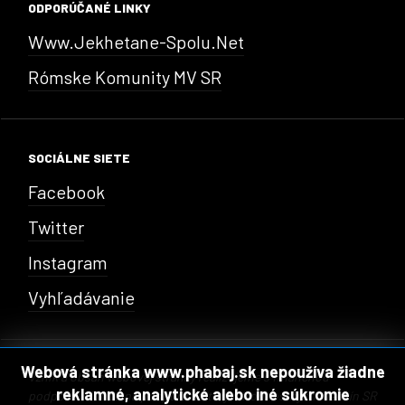
ODPORÚČANÉ LINKY
Www.jekhetane-Spolu.net
Rómske Komunity MV SR
SOCIÁLNE SIETE
Facebook
Twitter
Instagram
Vyhľadávanie
Webová stránka www.phabaj.sk nepoužíva žiadne
Vznik a obsah webovej stránky realizujeme s finančnou
reklamné, analytické alebo iné súkromie
podporou Fondu na podporu kultúry národnostných menšín SR