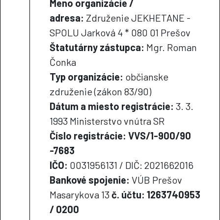
Meno organizácie /
adresa:
Združenie JEKHETANE -
SPOLU Jarková 4 * 080 01 Prešov
Štatutárny zástupca:
Mgr. Roman
Čonka
Typ organizácie:
občianske
združenie (zákon 83/90)
Dátum a miesto registrácie:
3. 3.
1993 Ministerstvo vnútra SR
Číslo registrácie: VVS/1-900/90
-7683
IČO:
0031956131 / DIČ: 2021662016
Bankové spojenie:
VÚB Prešov
Masarykova 13
č. účtu: 1263740953
/ 0200